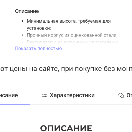
Описание
Минимальная высота, требуемая для
установки;
Прочный корпус из оцинкованной стали;
Вентилятор с асинхронным двигателем с
Показать полностью
внешним ротором;
Звуко-, теплоизоляция 50 мм из
базальтовой минеральной ваты;
от цены на сайте, при покупке без мо
Установки оборудованы фильтром EU5;
Предназначена для монтажа к
прямоугольным воздуховодам;
Максимальная рабочая температура
исание
Характеристики
О
составляет 100-150 °C.
ОПИСАНИЕ