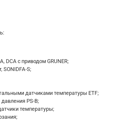
ь:
A, DCA с приводом GRUNER;
, SONIDFA-S;
атальными датчиками температуры ETF;
давления PS-B;
датчики температуры;
рзания;