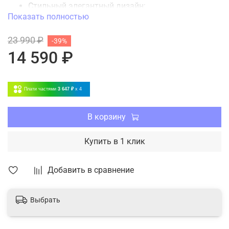
Стильный элегантный дизайн;
Показать полностью
Антикоррозийное покрытие теплообменников
Blue Fin;
23 990 ₽
-39%
Хладагент последнего поколения R32
14 590 ₽
4 режима работы; 5 скоростей вентилятора
Плати частями
3 647 ₽
x 4
В корзину
Купить в 1 клик
Добавить в сравнение
Выбрать